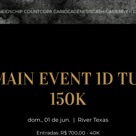
NEIOS
CHIP COUNT
COPA CARIOCA
GÊNESIS
CASH GAME
RIVER 
 MAIN EVENT 1D T
150K
dom., 01 de jun.
  |  
River Texas
Entradas: R$ 700,00 - 40K