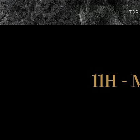
TOR
11H -