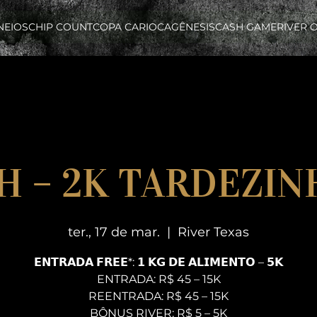
NEIOS
CHIP COUNT
COPA CARIOCA
GÊNESIS
CASH GAME
RIVER 
5H – 2K TARDEZIN
ter., 17 de mar.
  |  
River Texas
𝗘𝗡𝗧𝗥𝗔𝗗𝗔 𝗙𝗥𝗘𝗘*: 𝟭 𝗞𝗚 𝗗𝗘 𝗔𝗟𝗜𝗠𝗘𝗡𝗧𝗢 – 𝟱𝗞
ENTRADA: R$ 45 – 15K
REENTRADA: R$ 45 – 15K
BÔNUS RIVER: R$ 5 – 5K