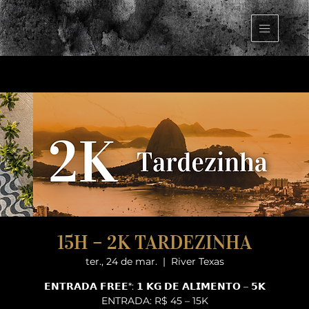
15H – 2K TARDEZINHA
ter., 24 de mar.
  |  
River Texas
𝗘𝗡𝗧𝗥𝗔𝗗𝗔 𝗙𝗥𝗘𝗘*: 𝟭 𝗞𝗚 𝗗𝗘 𝗔𝗟𝗜𝗠𝗘𝗡𝗧𝗢 – 𝟱𝗞
ENTRADA: R$ 45 – 15K