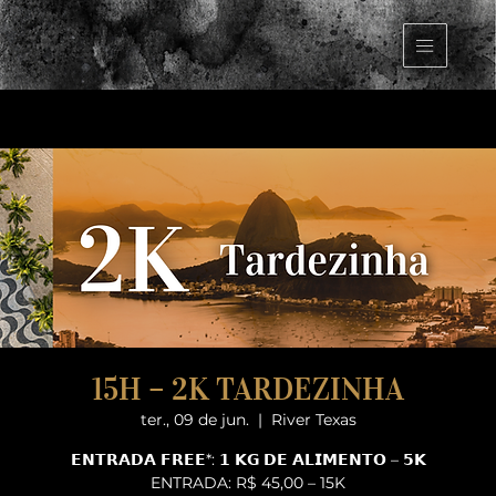
15H – 2K TARDEZINHA
ter., 09 de jun.
  |  
River Texas
𝗘𝗡𝗧𝗥𝗔𝗗𝗔 𝗙𝗥𝗘𝗘*: 𝟭 𝗞𝗚 𝗗𝗘 𝗔𝗟𝗜𝗠𝗘𝗡𝗧𝗢 – 𝟱𝗞
ENTRADA: R$ 45,00 – 15K