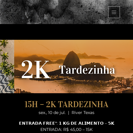
15H – 2K TARDEZINHA
sex., 10 de jul.
  |  
River Texas
𝗘𝗡𝗧𝗥𝗔𝗗𝗔 𝗙𝗥𝗘𝗘*: 𝟭 𝗞𝗚 𝗗𝗘 𝗔𝗟𝗜𝗠𝗘𝗡𝗧𝗢 – 𝟱𝗞
ENTRADA: R$ 45,00 – 15K