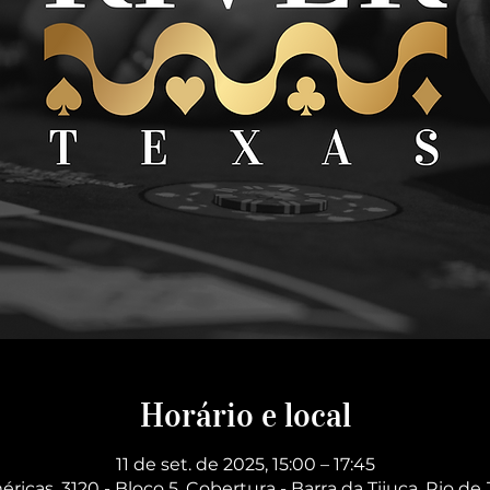
Horário e local
11 de set. de 2025, 15:00 – 17:45
éricas, 3120 - Bloco 5, Cobertura - Barra da Tijuca, Rio de 