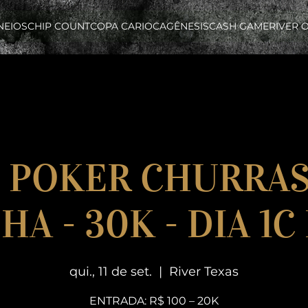
NEIOS
CHIP COUNT
COPA CARIOCA
GÊNESIS
CASH GAME
RIVER 
- POKER CHURRA
A - 30K - DIA 1
qui., 11 de set.
  |  
River Texas
ENTRADA: R$ 100 – 20K