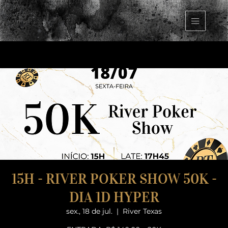
15H - RIVER POKER SHOW 50K -
DIA 1D HYPER
sex., 18 de jul.
  |  
River Texas