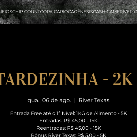
NEIOS
CHIP COUNT
COPA CARIOCA
GÊNESIS
CASH GAME
RIVER 
 TARDEZINHA - 2K
qua., 06 de ago.
  |  
River Texas
Entrada Free até o 1º Nível: 1KG de Alimento - 5K
Entradas: R$ 45,00 - 15K
Reentradas: R$ 45,00 - 15K
Bônus River Texas: R$ 5,00 - 5K