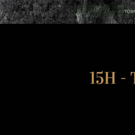
TOR
15H -