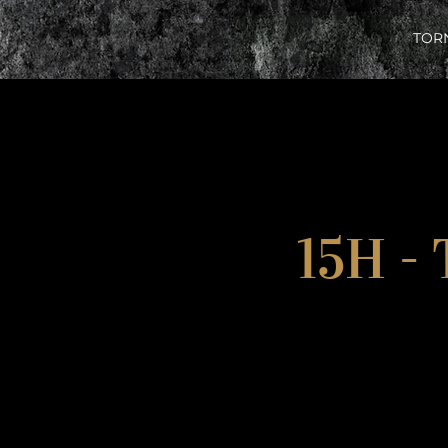
TOR
15H -