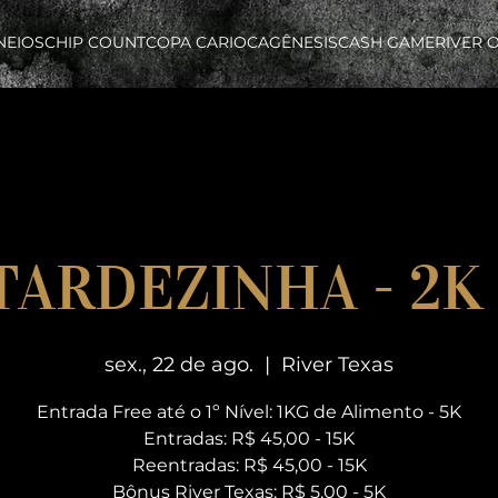
NEIOS
CHIP COUNT
COPA CARIOCA
GÊNESIS
CASH GAME
RIVER 
 TARDEZINHA - 2K
sex., 22 de ago.
  |  
River Texas
Entrada Free até o 1º Nível: 1KG de Alimento - 5K
Entradas: R$ 45,00 - 15K
Reentradas: R$ 45,00 - 15K
Bônus River Texas: R$ 5,00 - 5K