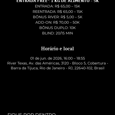
𝗘𝗡𝗧𝗥𝗔𝗗𝗔 𝗙𝗥𝗘𝗘*: 𝟭 𝗞𝗚 𝗗𝗘 𝗔𝗟𝗜𝗠𝗘𝗡𝗧𝗢 – 𝟱𝗞
ENTRADA: R$ 65,00 – 15K
REENTRADA: R$ 65,00 – 15K
BÔNUS RIVER: R$ 5,00 – 5K
ADD-ON: R$ 70,00 – 50K
BÔNUS DUPLO: 10K
BLIND: 20/15 MIN
Horário e local
01 de jun. de 2026, 16:00 – 18:55
River Texas, Av. das Américas, 3120 - Bloco 5, Cobertura -
Barra da Tijuca, Rio de Janeiro - RJ, 22640-102, Brasil