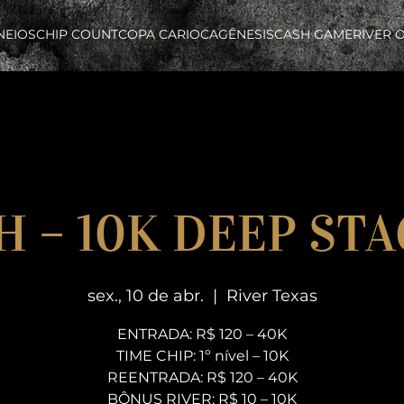
NEIOS
CHIP COUNT
COPA CARIOCA
GÊNESIS
CASH GAME
RIVER 
H – 10K DEEP ST
sex., 10 de abr.
  |  
River Texas
ENTRADA: R$ 120 – 40K
TIME CHIP: 1º nível – 10K
REENTRADA: R$ 120 – 40K
BÔNUS RIVER: R$ 10 – 10K