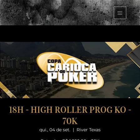
18H - HIGH ROLLER PROG KO -
70K
qui., 04 de set.
  |  
River Texas