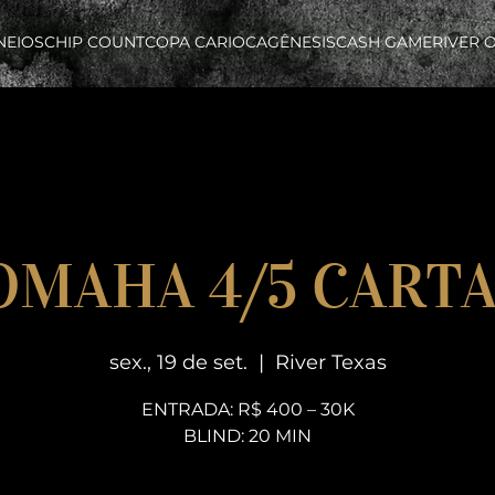
NEIOS
CHIP COUNT
COPA CARIOCA
GÊNESIS
CASH GAME
RIVER 
OMAHA 4/5 CARTA
sex., 19 de set.
  |  
River Texas
ENTRADA: R$ 400 – 30K
BLIND: 20 MIN