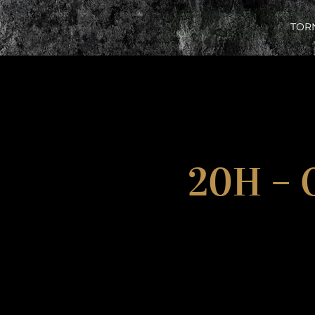
TOR
20H – 