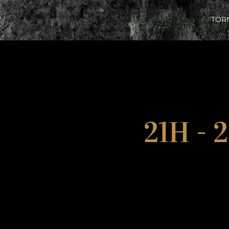
TOR
21H -