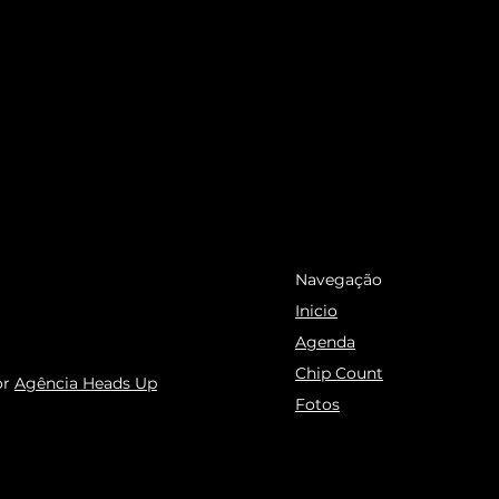
Navegação
Inicio
Agenda
Chip Count
or
Agência Heads Up
Fotos