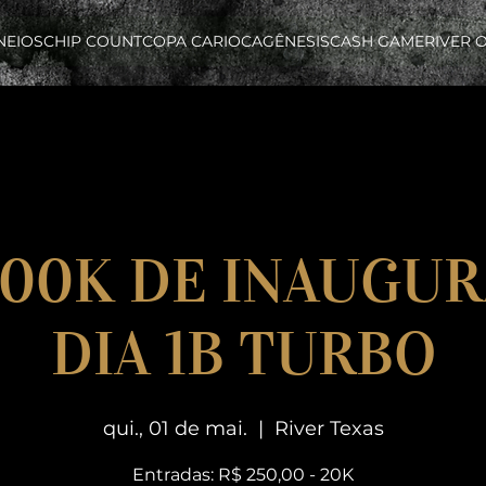
NEIOS
CHIP COUNT
COPA CARIOCA
GÊNESIS
CASH GAME
RIVER 
 200K DE INAUGUR
DIA 1B TURBO
qui., 01 de mai.
  |  
River Texas
Entradas: R$ 250,00 - 20K