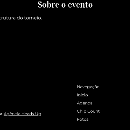
Sobre o evento
trutura do torneio.
Navegação
Inicio
Agenda
Chip Count
or
Agência Heads Up
Fotos