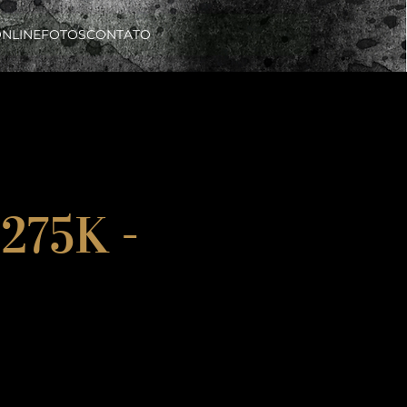
ONLINE
FOTOS
CONTATO
275K -