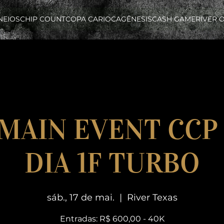
NEIOS
CHIP COUNT
COPA CARIOCA
GÊNESIS
CASH GAME
RIVER 
 MAIN EVENT CCP 
DIA 1F TURBO
sáb., 17 de mai.
  |  
River Texas
Entradas: R$ 600,00 - 40K