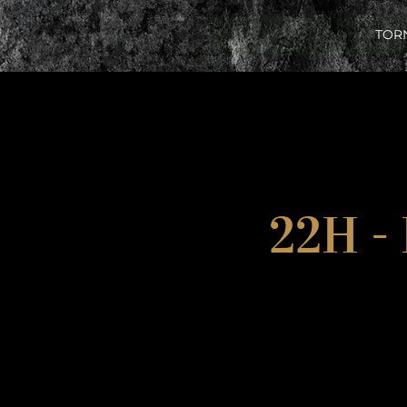
TOR
22H -