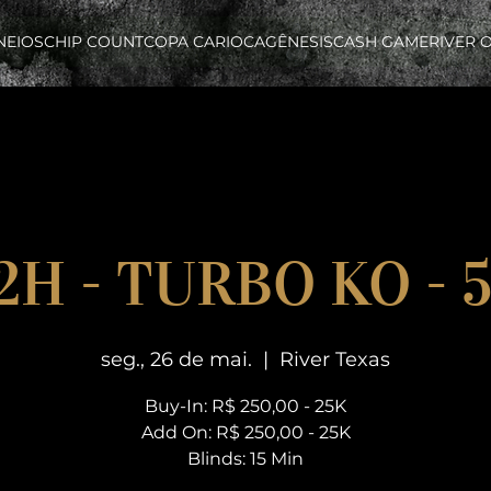
NEIOS
CHIP COUNT
COPA CARIOCA
GÊNESIS
CASH GAME
RIVER 
2H - TURBO KO - 
seg., 26 de mai.
  |  
River Texas
Buy-In: R$ 250,00 - 25K
Add On: R$ 250,00 - 25K
Blinds: 15 Min