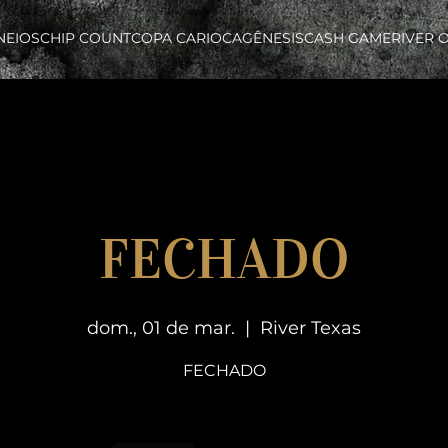
NEIOS
CHIP COUNT
COPA CARIOCA
GÊNESIS
CASH GAME
RIVER 
FECHADO
dom., 01 de mar.
  |  
River Texas
FECHADO