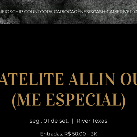
NEIOS
CHIP COUNT
COPA CARIOCA
GÊNESIS
CASH GAME
RIVER 
SATELITE ALLIN 
(ME ESPECIAL)
seg., 01 de set.
  |  
River Texas
Entradas: R$ 50,00 – 3K