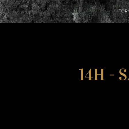
TOR
14H - 