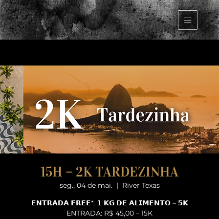
15H – 2K TARDEZINHA
seg., 04 de mai.
  |  
River Texas
𝗘𝗡𝗧𝗥𝗔𝗗𝗔 𝗙𝗥𝗘𝗘*: 𝟭 𝗞𝗚 𝗗𝗘 𝗔𝗟𝗜𝗠𝗘𝗡𝗧𝗢 – 𝟱𝗞
ENTRADA: R$ 45,00 – 15K