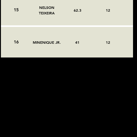
NELSON
15
62.3
12
TEIXEIRA
16
MINENIQUE JR.
41
12
Página 1 de 1