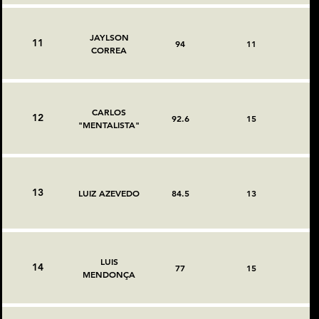
JAYLSON
11
94
11
CORREA
CARLOS
12
92.6
15
"MENTALISTA"
13
LUIZ AZEVEDO
84.5
13
LUIS
14
77
15
MENDONÇA