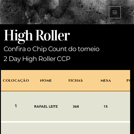
High Roller
Confira o Chip Count do torneio
2 Day High Roller CCP
COLOCAÇÃO
NOME
FICHAS
MESA
PO
1
RAFAEL LEITE
368
15