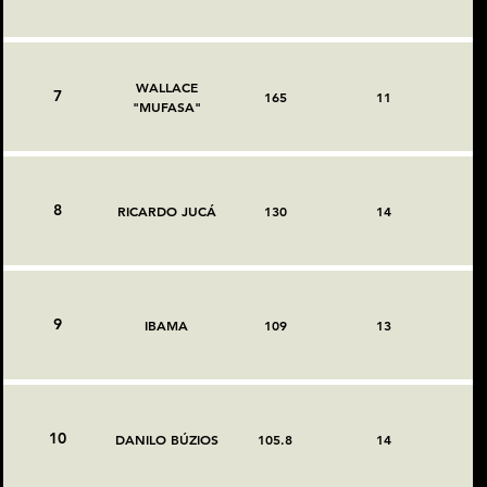
WALLACE
7
165
11
"MUFASA"
8
RICARDO JUCÁ
130
14
9
IBAMA
109
13
10
DANILO BÚZIOS
105.8
14