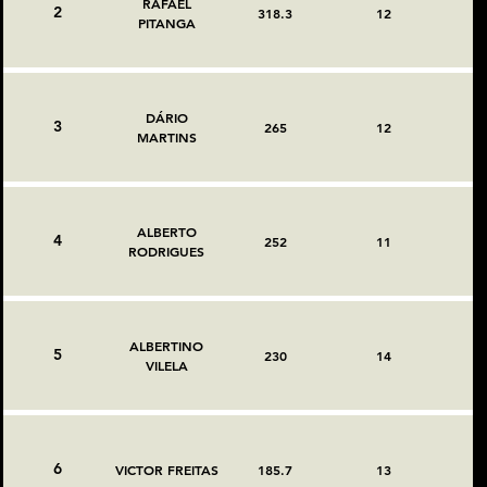
RAFAEL
2
318.3
12
PITANGA
DÁRIO
3
265
12
MARTINS
ALBERTO
4
252
11
RODRIGUES
ALBERTINO
5
230
14
VILELA
6
VICTOR FREITAS
185.7
13