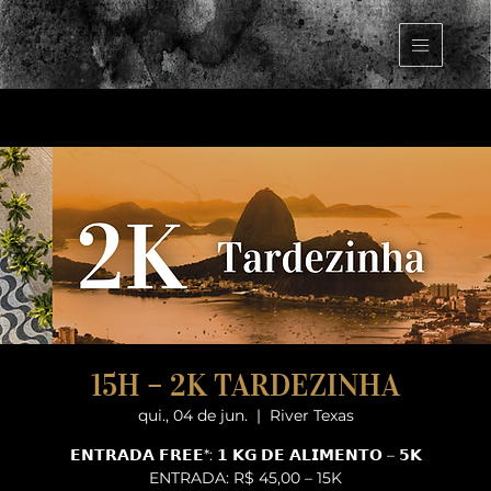
15H – 2K TARDEZINHA
qui., 04 de jun.
  |  
River Texas
𝗘𝗡𝗧𝗥𝗔𝗗𝗔 𝗙𝗥𝗘𝗘*: 𝟭 𝗞𝗚 𝗗𝗘 𝗔𝗟𝗜𝗠𝗘𝗡𝗧𝗢 – 𝟱𝗞
ENTRADA: R$ 45,00 – 15K