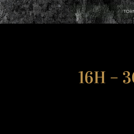
TOR
16H – 