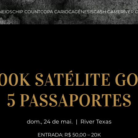
NEIOS
CHIP COUNT
COPA CARIOCA
GÊNESIS
CASH GAME
RIVER 
300K SATÉLITE G
5 PASSAPORTES
dom., 24 de mai.
  |  
River Texas
ENTRADA: R$ 50,00 – 20K