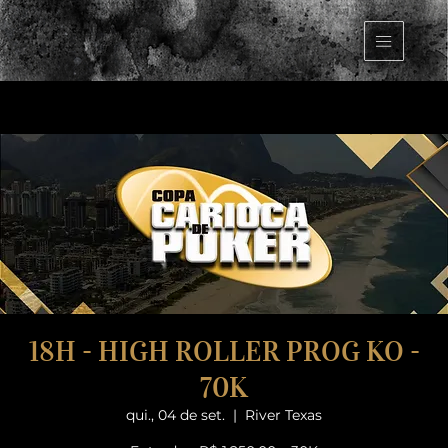
18H - HIGH ROLLER PROG KO -
70K
qui., 04 de set.
  |  
River Texas