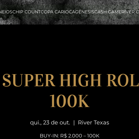
NEIOS
CHIP COUNT
COPA CARIOCA
GÊNESIS
CASH GAME
RIVER 
– SUPER HIGH ROL
100K
qui., 23 de out.
  |  
River Texas
BUY-IN: R$ 2.000 – 100K