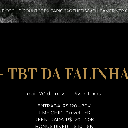
NEIOS
CHIP COUNT
COPA CARIOCA
GÊNESIS
CASH GAME
RIVER 
 - TBT DA FALINHA
qui., 20 de nov.
  |  
River Texas
ENTRADA: R$ 120 – 20K
TIME CHIP: 1º nível – 5K
REENTRADA: R$ 120 – 20K
BÔNUS RIVER: R$ 10 – 5K