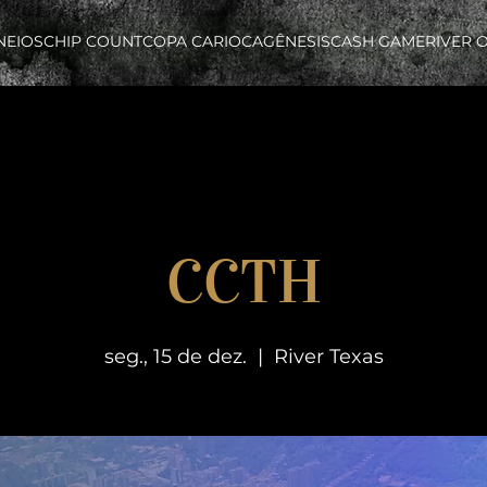
NEIOS
CHIP COUNT
COPA CARIOCA
GÊNESIS
CASH GAME
RIVER 
CCTH
seg., 15 de dez.
  |  
River Texas